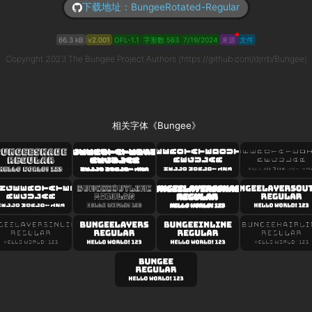
下载地址：BungeeRotated-Regular
66.3 kB
v2.001
OFL-1.1
字形数 563
7/19/2024
来源
文件
Copyright 2023 The Bungee Project Authors (https://github.com/djrrb/Bungee)
相关字体《Bungee》