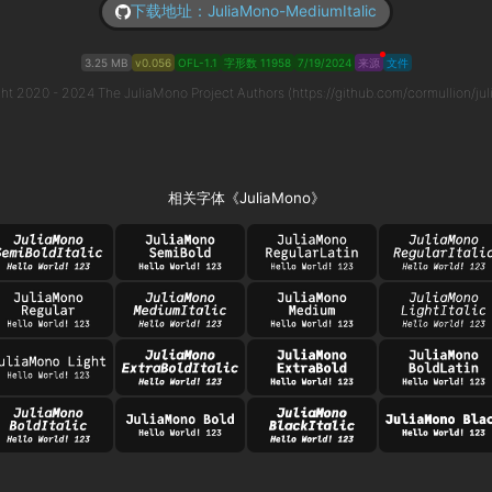
下载地址：JuliaMono-MediumItalic
3.25 MB
v0.056
OFL-1.1
字形数 11958
7/19/2024
来源
文件
ht 2020 - 2024 The JuliaMono Project Authors (https://github.com/cormullion/ju
相关字体《JuliaMono》