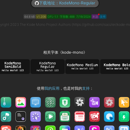
下载地址：KodeMono-Regular
64.6 kB
v1.206
OFL-1.1
字形数 488
7/19/2024
来源
文件
yright 2023 The Kode Mono Project Authors (https://github.com/isaozler/kode-m
相关字体《kode-mono》
使用
我的应用
，也是对我的
支持
：