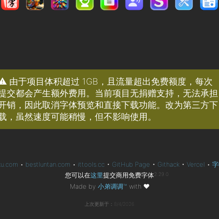
⚠️ 由于项目体积超过 1GB，且流量超出免费额度，每次
提交都会产生额外费用。当前项目无捐赠支持，无法承担
开销，因此取消字体预览和直接下载功能。改为第三方下
载，虽然速度可能稍慢，但不影响使用。
ku.com
•
bestluntan.com
•
ittools.cc
•
GitHub Page
•
Githack
•
Vercel
•
字
您可以在
这里
提交商用免费字体
2.29.0
Made by
小弟调调™
with
❤
上次更新于：8/4/2026