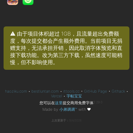
⚠️ 由于项目体积超过 1GB，且流量超出免费额
度，每次提交都会产生额外费用。当前项目无捐
赠支持，无法承担开销，因此取消字体预览和直
接下载功能。改为第三方下载，虽然速度可能稍
慢，但不影响使用。
haoziku.com
•
bestluntan.com
•
ittools.cc
•
GitHub Page
•
Githack
•
Vercel
•
字帖宝宝
您可以在
这里
提交商用免费字体
2.29.0
Made by
小弟调调™
with
❤
上次更新于：8/4/2026