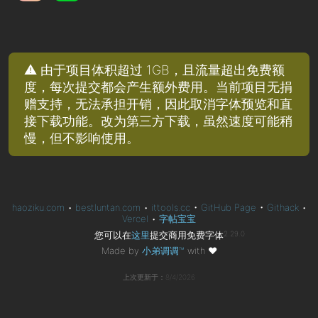
⚠️ 由于项目体积超过 1GB，且流量超出免费额
度，每次提交都会产生额外费用。当前项目无捐
赠支持，无法承担开销，因此取消字体预览和直
接下载功能。改为第三方下载，虽然速度可能稍
慢，但不影响使用。
haoziku.com
•
bestluntan.com
•
ittools.cc
•
GitHub Page
•
Githack
•
Vercel
•
字帖宝宝
您可以在
这里
提交商用免费字体
2.29.0
Made by
小弟调调™
with
❤
上次更新于：8/4/2026