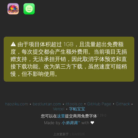
⚠️ 由于项目体积超过 1GB，且流量超出免费额
度，每次提交都会产生额外费用。当前项目无捐
赠支持，无法承担开销，因此取消字体预览和直
接下载功能。改为第三方下载，虽然速度可能稍
慢，但不影响使用。
haoziku.com
•
bestluntan.com
•
ittools.cc
•
GitHub Page
•
Githack
•
Vercel
•
字帖宝宝
您可以在
这里
提交商用免费字体
2.29.0
Made by
小弟调调™
with
❤
上次更新于：8/4/2026