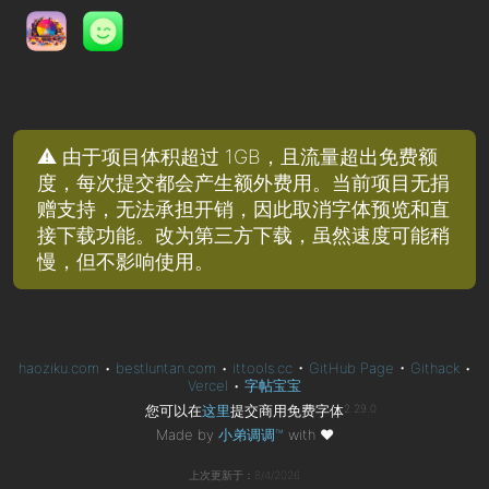
⚠️ 由于项目体积超过 1GB，且流量超出免费额
度，每次提交都会产生额外费用。当前项目无捐
赠支持，无法承担开销，因此取消字体预览和直
接下载功能。改为第三方下载，虽然速度可能稍
慢，但不影响使用。
haoziku.com
•
bestluntan.com
•
ittools.cc
•
GitHub Page
•
Githack
•
Vercel
•
字帖宝宝
您可以在
这里
提交商用免费字体
2.29.0
Made by
小弟调调™
with
❤
上次更新于：8/4/2026