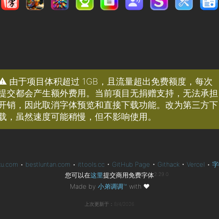
⚠️ 由于项目体积超过 1GB，且流量超出免费额度，每次
提交都会产生额外费用。当前项目无捐赠支持，无法承担
开销，因此取消字体预览和直接下载功能。改为第三方下
载，虽然速度可能稍慢，但不影响使用。
ku.com
•
bestluntan.com
•
ittools.cc
•
GitHub Page
•
Githack
•
Vercel
•
字
您可以在
这里
提交商用免费字体
2.29.0
Made by
小弟调调™
with
❤
上次更新于：8/4/2026