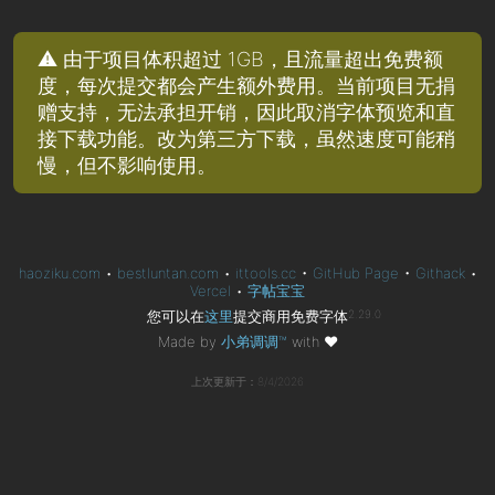
⚠️ 由于项目体积超过 1GB，且流量超出免费额
度，每次提交都会产生额外费用。当前项目无捐
赠支持，无法承担开销，因此取消字体预览和直
接下载功能。改为第三方下载，虽然速度可能稍
慢，但不影响使用。
haoziku.com
•
bestluntan.com
•
ittools.cc
•
GitHub Page
•
Githack
•
Vercel
•
字帖宝宝
您可以在
这里
提交商用免费字体
2.29.0
Made by
小弟调调™
with
❤
上次更新于：8/4/2026